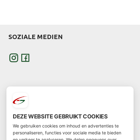
SOZIALE MEDIEN
WERDEN SIE KUNDE
DEZE WEBSITE GEBRUIKT COOKIES
Möchten Sie Kunde werden?
We gebruiken cookies om inhoud en advertenties te
Dann gehen Sie über
diesen Link
zum Kundenformular
personaliseren, functies voor sociale media te bieden
en verkeer te analyseren. We delen gegevens over