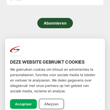
Abonnieren
KONTAKT
DEZE WEBSITE GEBRUIKT COOKIES
TELEFONNUMMER
We gebruiken cookies om inhoud en advertenties te
personaliseren, functies voor sociale media te bieden
+31-(0)297 - 324276
en verkeer te analyseren. We delen gegevens over
E-MAIL
sitegebruik met onze partners op het gebied van
sociale media, reclame en analyse.
info@euroseandgreens.com
Accepteer
Afwijzen