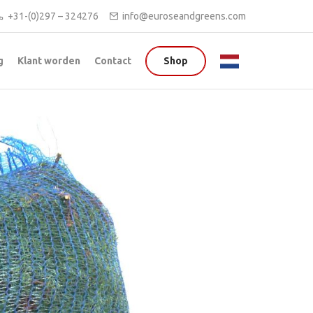
+31-(0)297 – 324276
info@euroseandgreens.com
g
Klant worden
Contact
Shop