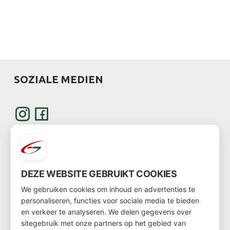
SOZIALE MEDIEN
DEZE WEBSITE GEBRUIKT COOKIES
WERDEN SIE KUNDE
We gebruiken cookies om inhoud en advertenties te
personaliseren, functies voor sociale media te bieden
Möchten Sie Kunde werden?
en verkeer te analyseren. We delen gegevens over
sitegebruik met onze partners op het gebied van
Dann gehen Sie über
diesen Link
zum Kundenformular