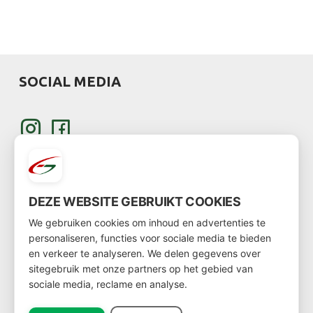
SOCIAL MEDIA
DEZE WEBSITE GEBRUIKT COOKIES
KLANT WORDEN
We gebruiken cookies om inhoud en advertenties te
personaliseren, functies voor sociale media te bieden
en verkeer te analyseren. We delen gegevens over
Wil je klant worden?
sitegebruik met onze partners op het gebied van
sociale media, reclame en analyse.
Ga dan via
deze link
naar het klantenformulier