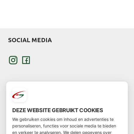
SOCIAL MEDIA
KLANT WORDEN
DEZE WEBSITE GEBRUIKT COOKIES
Wil je klant worden?
We gebruiken cookies om inhoud en advertenties te
personaliseren, functies voor sociale media te bieden
Ga dan via
deze link
naar het klantenformulier
en verkeer te analyseren. We delen gegevens over