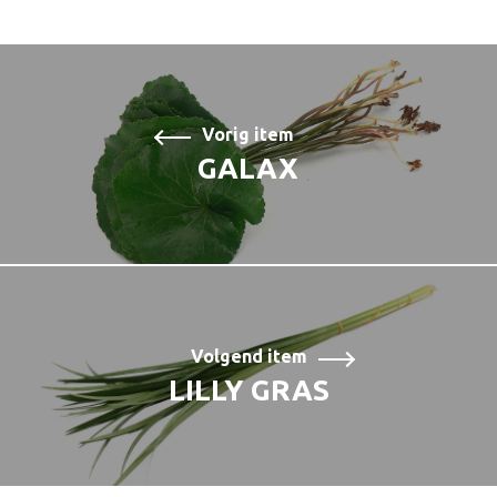
Vorig item
GALAX
Volgend item
LILLY GRAS