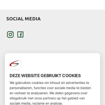
SOCIAL MEDIA
KLANT WORDEN
DEZE WEBSITE GEBRUIKT COOKIES
Wil je klant worden?
We gebruiken cookies om inhoud en advertenties te
Ga dan via
deze link
naar het klantenformulier
personaliseren, functies voor sociale media te bieden
en verkeer te analyseren. We delen gegevens over
sitegebruik met onze partners op het gebied van
sociale media, reclame en analyse.