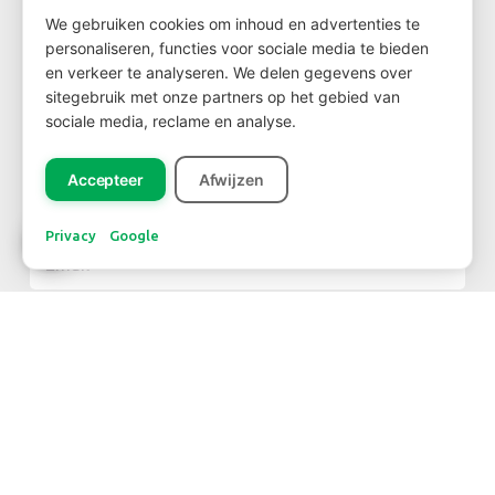
We gebruiken cookies om inhoud en advertenties te
Wil je klant worden?
personaliseren, functies voor sociale media te bieden
Ga dan via
deze link
naar het klantenformulier
en verkeer te analyseren. We delen gegevens over
sitegebruik met onze partners op het gebied van
sociale media, reclame en analyse.
Accepteer
Afwijzen
NIEUWSBRIEF
Privacy
Google
Inschrijven