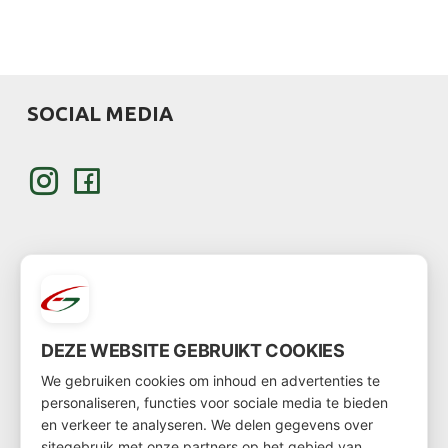
SOCIAL MEDIA
KLANT WORDEN
DEZE WEBSITE GEBRUIKT COOKIES
Wil je klant worden?
We gebruiken cookies om inhoud en advertenties te
personaliseren, functies voor sociale media te bieden
Ga dan via
deze link
naar het klantenformulier
en verkeer te analyseren. We delen gegevens over
sitegebruik met onze partners op het gebied van