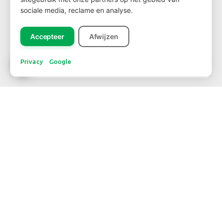
sociale media, reclame en analyse.
NIEUWSBRIEF
Accepteer
Afwijzen
Privacy
Google
Inschrijven
CONTACT
TELEFOONNUMMER
+31-(0)297 – 324276