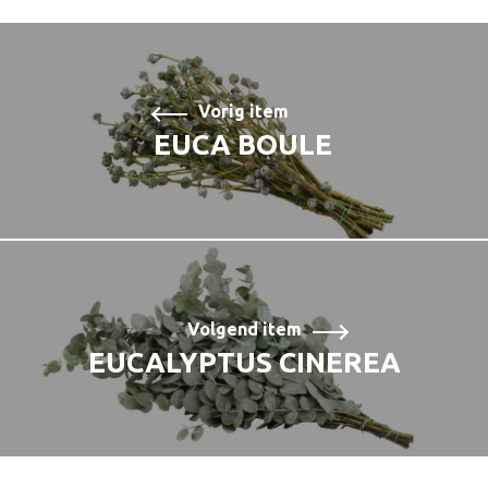
Vorig item
EUCA BOULE
Volgend item
EUCALYPTUS CINEREA