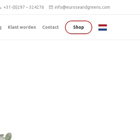
+31-(0)297 – 324276
info@euroseandgreens.com
g
Klant worden
Contact
Shop