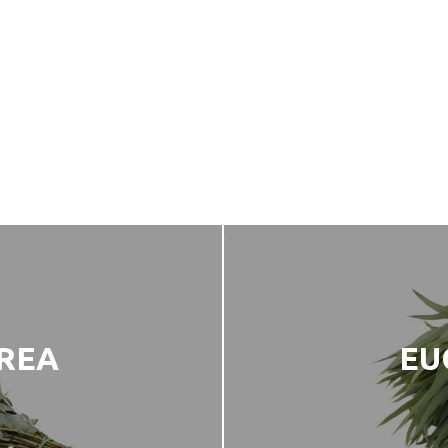
EREA
EU