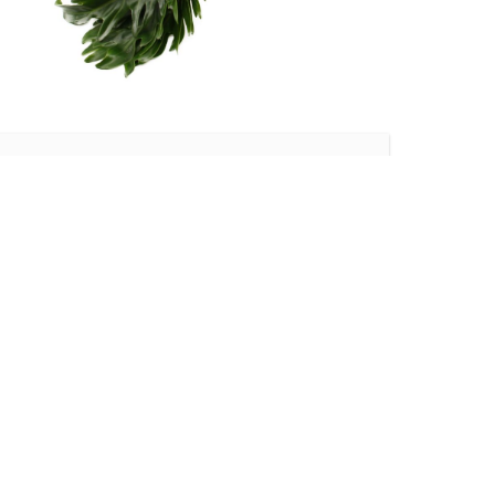
Europa
PHILODENDRON
XANADU
Lees meer