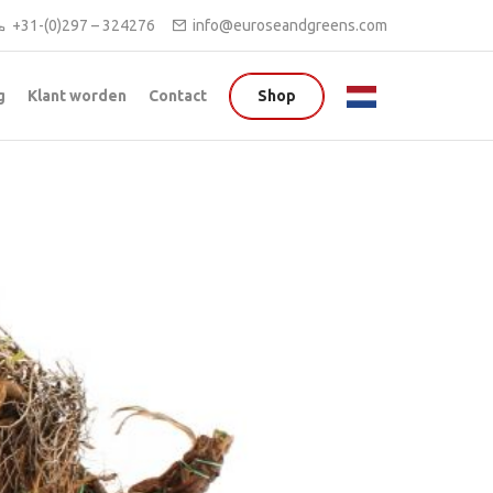
+31-(0)297 – 324276
info@euroseandgreens.com
g
Klant worden
Contact
Shop