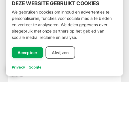
DEZE WEBSITE GEBRUIKT COOKIES
We gebruiken cookies om inhoud en advertenties te
Wil je klant worden?
personaliseren, functies voor sociale media te bieden
Ga dan via
deze link
naar het klantenformulier
en verkeer te analyseren. We delen gegevens over
sitegebruik met onze partners op het gebied van
sociale media, reclame en analyse.
Accepteer
Afwijzen
NIEUWSBRIEF
Privacy
Google
Inschrijven