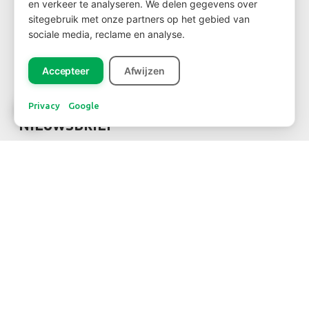
en verkeer te analyseren. We delen gegevens over
sitegebruik met onze partners op het gebied van
Wil je klant worden?
sociale media, reclame en analyse.
Ga dan via
deze link
naar het klantenformulier
Accepteer
Afwijzen
Privacy
Google
NIEUWSBRIEF
Inschrijven