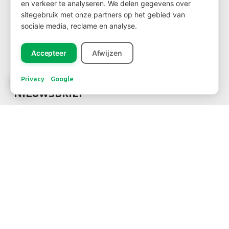
en verkeer te analyseren. We delen gegevens over
sitegebruik met onze partners op het gebied van
Wil je klant worden?
sociale media, reclame en analyse.
Ga dan via
deze link
naar het klantenformulier
Accepteer
Afwijzen
Privacy
Google
NIEUWSBRIEF
Inschrijven