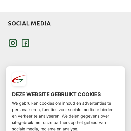
SOCIAL MEDIA
KLANT WORDEN
DEZE WEBSITE GEBRUIKT COOKIES
Wil je klant worden?
We gebruiken cookies om inhoud en advertenties te
Ga dan via
deze link
naar het klantenformulier
personaliseren, functies voor sociale media te bieden
en verkeer te analyseren. We delen gegevens over
sitegebruik met onze partners op het gebied van
sociale media, reclame en analyse.