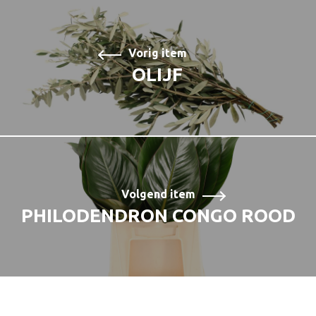
Vorig item
OLIJF
Volgend item
PHILODENDRON CONGO ROOD