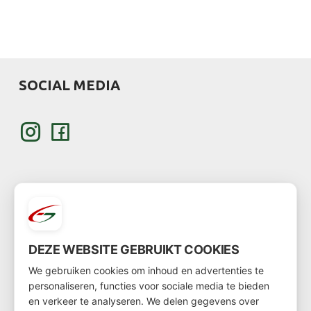
SOCIAL MEDIA
KLANT WORDEN
DEZE WEBSITE GEBRUIKT COOKIES
Wil je klant worden?
We gebruiken cookies om inhoud en advertenties te
personaliseren, functies voor sociale media te bieden
Ga dan via
deze link
naar het klantenformulier
en verkeer te analyseren. We delen gegevens over