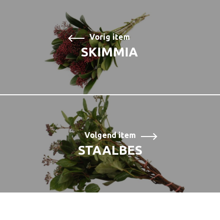
Vorig item
SKIMMIA
Volgend item
STAALBES