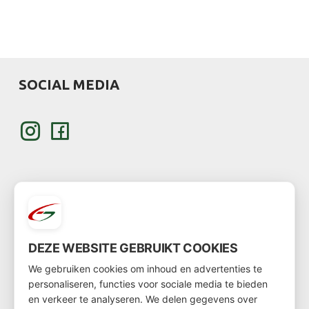
SOCIAL MEDIA
KLANT WORDEN
DEZE WEBSITE GEBRUIKT COOKIES
Wil je klant worden?
We gebruiken cookies om inhoud en advertenties te
personaliseren, functies voor sociale media te bieden
Ga dan via
deze link
naar het klantenformulier
en verkeer te analyseren. We delen gegevens over