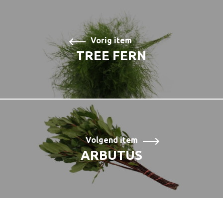
Vorig item
TREE FERN
Volgend item
ARBUTUS