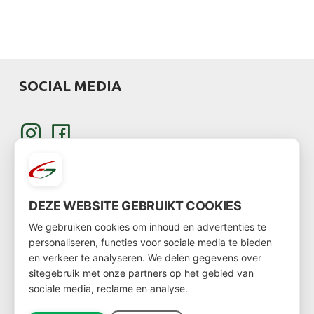
SOCIAL MEDIA
DEZE WEBSITE GEBRUIKT COOKIES
KLANT WORDEN
We gebruiken cookies om inhoud en advertenties te
personaliseren, functies voor sociale media te bieden
en verkeer te analyseren. We delen gegevens over
Wil je klant worden?
sitegebruik met onze partners op het gebied van
sociale media, reclame en analyse.
Ga dan via
deze link
naar het klantenformulier