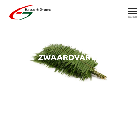
menu
ZWAARDVAREN